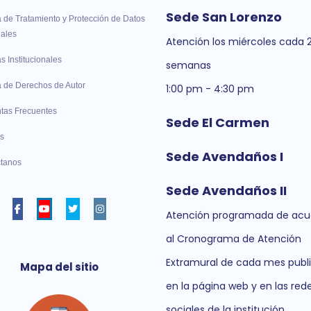
Sede San Lorenzo
a de Tratamiento y Protección de Datos
ales
Atención los miércoles cada 
as Institucionales
semanas
ca de Derechos de Autor
1:00 pm - 4:30 pm
tas Frecuentes
Sede El Carmen
s
Sede Avendaños I
tanos
Sede Avendaños II
Facebook
Youtube
twitter
instagram
Atención programada de acu
al Cronograma de Atención
Extramural de cada mes publ
Mapa del sitio
en la página web y en las red
sociales de la institución.