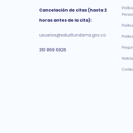
Polític
Cancelación de citas (hasta 2
Person
horas antes de la cita):
Polític
usuarios@saludtundama.gov.co
Políti
Pregun
310 869 6926
Noticia
Contác