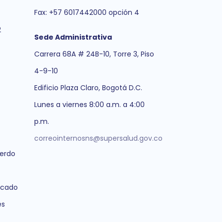
Fax: +57 6017442000 opción 4
2
Sede Administrativa
Carrera 68A # 24B-10, Torre 3, Piso
4-9-10
Edificio Plaza Claro, Bogotá D.C.
Lunes a viernes 8:00 a.m. a 4:00
p.m.
correointernosns@supersalud.gov.co
erdo
icado
es