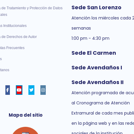
Sede San Lorenzo
a de Tratamiento y Protección de Datos
ales
Atención los miércoles cada 
as Institucionales
semanas
ca de Derechos de Autor
1:00 pm - 4:30 pm
tas Frecuentes
Sede El Carmen
s
Sede Avendaños I
tanos
Sede Avendaños II
Facebook
Youtube
twitter
instagram
Atención programada de acu
al Cronograma de Atención
Extramural de cada mes publ
Mapa del sitio
en la página web y en las red
sociales de la institución.