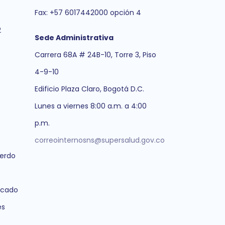
Fax: +57 6017442000 opción 4
2
Sede Administrativa
Carrera 68A # 24B-10, Torre 3, Piso
4-9-10
Edificio Plaza Claro, Bogotá D.C.
Lunes a viernes 8:00 a.m. a 4:00
p.m.
correointernosns@supersalud.gov.co
erdo
icado
es