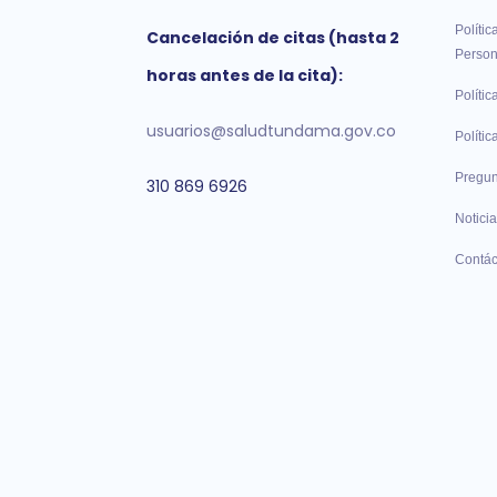
Polític
Cancelación de citas (hasta 2
Person
horas antes de la cita):
Polític
usuarios@saludtundama.gov.co
Políti
Pregun
310 869 6926
Noticia
Contác