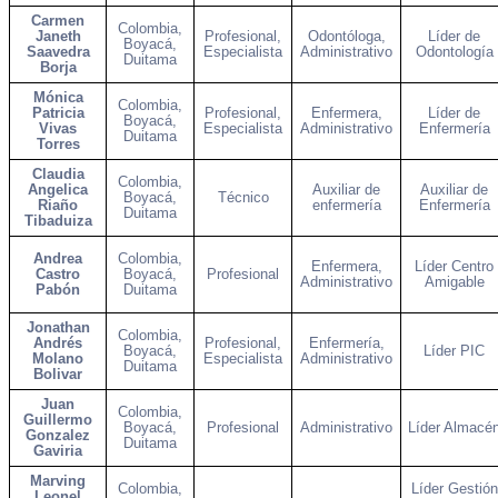
Carmen
Colombia,
Janeth
Profesional,
Odontóloga,
Líder de
Boyacá,
Saavedra
Especialista
Administrativo
Odontología
Duitama
Borja
Mónica
Colombia,
Patricia
Profesional,
Enfermera,
Líder de
Boyacá,
Vivas
Especialista
Administrativo
Enfermería
Duitama
Torres
Claudia
Colombia,
Angelica
Auxiliar de
Auxiliar de
Boyacá,
Técnico
Riaño
enfermería
Enfermería
Duitama
Tibaduiza
Andrea
Colombia,
Enfermera,
Líder Centro
Castro
Boyacá,
Profesional
Administrativo
Amigable
Pabón
Duitama
Jonathan
Colombia,
Andrés
Profesional,
Enfermería,
Boyacá,
Líder PIC
Molano
Especialista
Administrativo
Duitama
Bolivar
Juan
Colombia,
Guillermo
Boyacá,
Profesional
Administrativo
Líder Almacé
Gonzalez
Duitama
Gaviria
Marving
Colombia,
Líder Gestión
Leonel