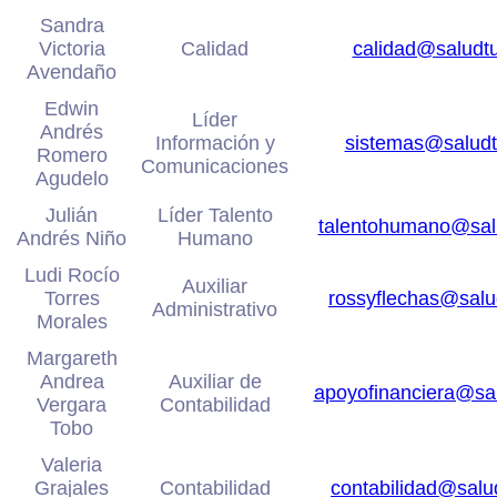
Sandra
Victoria
Calidad
calidad@saludt
Avendaño
Edwin
Líder
Andrés
Información y
sistemas@salud
Romero
Comunicaciones
Agudelo
Julián
Líder Talento
talentohumano@sal
Andrés Niño
Humano
Ludi Rocío
Auxiliar
Torres
rossyflechas@sal
Administrativo
Morales
Margareth
Andrea
Auxiliar de
apoyofinanciera@sa
Vergara
Contabilidad
Tobo
Valeria
Grajales
Contabilidad
contabilidad@sal