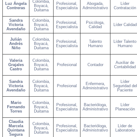
Colombia,
Luz Ángela
Profesional,
Abogada,
Líder
Boyacá,
Contreras
Especialista
Administrativo
Contratación
Duitama
Sandra
Colombia,
Profesional,
Psicóloga,
Victoria
Boyacá,
Líder Calidad
Especialista
Calidad
Avendaño
Duitama
Julián
Colombia,
Profesional,
Talento
Líder Talento
Andrés
Boyacá,
Especialista
Humano
Humano
Niño
Duitama
Valeria
Colombia,
Auxiliar de
Grajales
Boyacá,
Profesional
Contador
Contabilidad
Castro
Duitama
Sandra
Colombia,
Líder
Enfermera,
Victoria
Boyacá,
Profesional
Seguridad del
Administrativo
Avendaño
Duitama
Paciente
Mario
Colombia,
Profesional,
Bacterióloga,
Líder
Fernando
Boyacá,
Especialista
Administrativo
Planeación
Torres
Duitama
Claudia
Colombia,
Marcela
Profesional,
Bacterióloga,
Líder de
Boyacá,
Quintana
Especialista
Administrativo
Laboratorio
Duitama
Segura