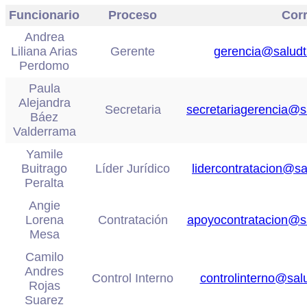
Funcionario
Proceso
Cor
Andrea
Liliana Arias
Gerente
gerencia@salud
Perdomo
Paula
Alejandra
Secretaria
secretariagerencia@
Báez
Valderrama
Yamile
Buitrago
Líder Jurídico
lidercontratacion@s
Peralta
Angie
Lorena
Contratación
apoyocontratacion@s
Mesa
Camilo
Andres
Control Interno
controlinterno@sa
Rojas
Suarez