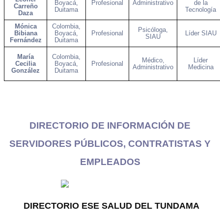
Boyacá,
Profesional
Administrativo
de la
Carreño
Duitama
Tecnología
Daza
Mónica
Colombia,
Psicóloga,
Bibiana
Boyacá,
Profesional
Líder SIAU
SIAU
Fernández
Duitama
María
Colombia,
Médico,
Líder
Cecilia
Boyacá,
Profesional
Administrativo
Medicina
González
Duitama
DIRECTORIO DE INFORMACIÓN DE
SERVIDORES PÚBLICOS, CONTRATISTAS Y
EMPLEADOS
DIRECTORIO ESE SALUD DEL TUNDAMA