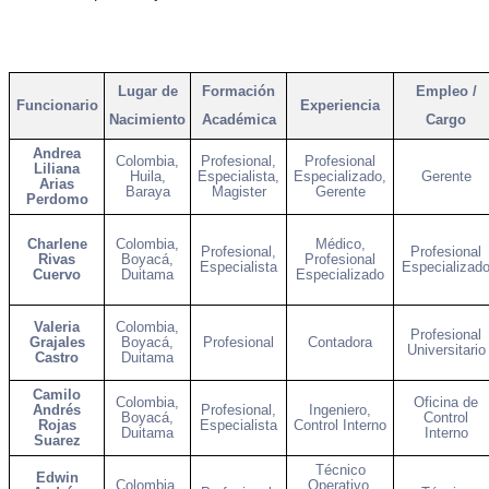
Lugar de
Formación
Empleo /
Funcionario
Experiencia
Nacimiento
Académica
Cargo
Andrea
Colombia,
Profesional,
Profesional
Liliana
Huila,
Especialista,
Especializado,
Gerente
Arias
Baraya
Magister
Gerente
Perdomo
Charlene
Colombia,
Médico,
Profesional,
Profesional
Rivas
Boyacá,
Profesional
Especialista
Especializad
Cuervo
Duitama
Especializado
Valeria
Colombia,
Profesional
Grajales
Boyacá,
Profesional
Contadora
Universitario
Castro
Duitama
Camilo
Colombia,
Oficina de
Andrés
Profesional,
Ingeniero,
Boyacá,
Control
Rojas
Especialista
Control Interno
Duitama
Interno
Suarez
Técnico
Edwin
Colombia,
Operativo,