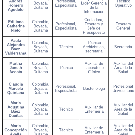
Andrés
Profesional,
Técnico
Boyacá,
Líder Gerencia
Romero
Especialista
Operativo
Duitama
de la
Agudelo
Información
Contadora,
Ediliana
Colombia,
Profesional,
Tesorera y
Tesorera
Catherine
Boyacá,
Especialista
Jefe de
General
Nieto
Duitama
Presupuesto
Paula
Colombia,
Técnico
Alejandra
Boyacá,
Técnico
Archivística,
Secretaria
Báez
Duitama
secretaria
Valderrama
Martha
Colombia,
Auxiliar de
Auxiliar del
Janeth
Boyacá,
Técnico
Laboratorio
Área de la
Acosta
Duitama
Clínico
Salud
Claudia
Colombia,
Profesional,
Profesional
Marcela
Boyacá,
Bacterióloga
Especialista
Universitario
Quintana
Duitama
María
Colombia,
Auxiliar del
Agustina
Auxiliar de
Boyacá,
Técnico
Área de la
Báez
Enfermería
Duitama
Salud
Dueñas
María
Colombia,
Auxiliar del
Auxiliar de
Concepción
Boyacá,
Técnico
Área de la
Enfermería
Avella
Duitama
Salud