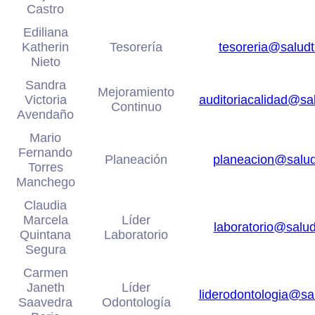
Castro
Ediliana
Katherin
Tesorería
tesoreria@salud
Nieto
Sandra
Mejoramiento
Victoria
auditoriacalidad@s
Continuo
Avendaño
Mario
Fernando
Planeación
planeacion@salu
Torres
Manchego
Claudia
Marcela
Líder
laboratorio@salu
Quintana
Laboratorio
Segura
Carmen
Janeth
Líder
liderodontologia@s
Saavedra
Odontología