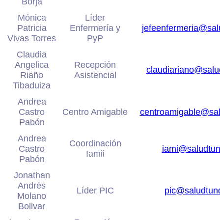
Borja
Mónica
Líder
Patricia
Enfermería y
jefeenfermeria@sa
Vivas Torres
PyP
Claudia
Angelica
Recepción
claudiariano@sal
Riaño
Asistencial
Tibaduiza
Andrea
Castro
Centro Amigable
centroamigable@sa
Pabón
Andrea
Coordinación
Castro
iami@saludtu
Iamii
Pabón
Jonathan
Andrés
Líder PIC
pic@saludtun
Molano
Bolivar