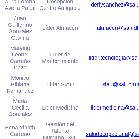
Aura Lorena
Recepción
derlysanchez@sal
Avella Paipa
Centro Amigable
Juan
Guillermo
Líder Almacén
almacen@saludt
Gonzalez
Gaviria
Marving
Leonel
Líder de
lider.tecnologia@s
Carreño
Mantenimiento
Daza
Monica
Bibiana
Líder SIAU
siau@saludtu
Fernández
Maria
Cecilia
Líder Medicina
lidermedicina@sal
Gonzalez
Gestión del
Edna Yineth
Talento
Carreño
saludocupacional@s
Humano- SG-