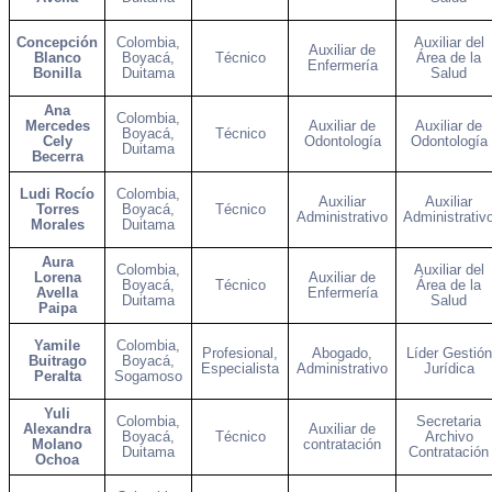
Concepción
Colombia,
Auxiliar del
Auxiliar de
Blanco
Boyacá,
Técnico
Área de la
Enfermería
Bonilla
Duitama
Salud
Ana
Colombia,
Mercedes
Auxiliar de
Auxiliar de
Boyacá,
Técnico
Cely
Odontología
Odontología
Duitama
Becerra
Ludi Rocío
Colombia,
Auxiliar
Auxiliar
Torres
Boyacá,
Técnico
Administrativo
Administrativ
Morales
Duitama
Aura
Colombia,
Auxiliar del
Lorena
Auxiliar de
Boyacá,
Técnico
Área de la
Avella
Enfermería
Duitama
Salud
Paipa
Yamile
Colombia,
Profesional,
Abogado,
Líder Gestión
Buitrago
Boyacá,
Especialista
Administrativo
Jurídica
Peralta
Sogamoso
Yuli
Colombia,
Secretaria
Alexandra
Auxiliar de
Boyacá,
Técnico
Archivo
Molano
contratación
Duitama
Contratación
Ochoa