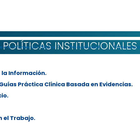
PLANEACIÓN
POLÍTICAS INSTITUCIONALES
o a la Información Pública
Productividad
Comunicaci
 la Información.
Guías Práctica Clínica Basada en Evidencias.
io.
n el Trabajo.