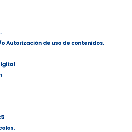
.
/o Autorización de uso de contenidos.
igital
n
25
colos.