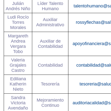
Julián
Líder Talento
talentohumano@sa
Andrés Niño
Humano
Ludi Rocío
Auxiliar
Torres
rossyflechas@sa
Administrativo
Morales
Margareth
Andrea
Auxiliar de
apoyofinanciera@s
Vergara
Contabilidad
Tobo
Valeria
Grajales
Contabilidad
contabilidad@sa
Castro
Ediliana
Katherin
Tesorería
tesoreria@salu
Nieto
Sandra
Mejoramiento
Victoria
auditoriacalidad@
Continuo
Avendaño