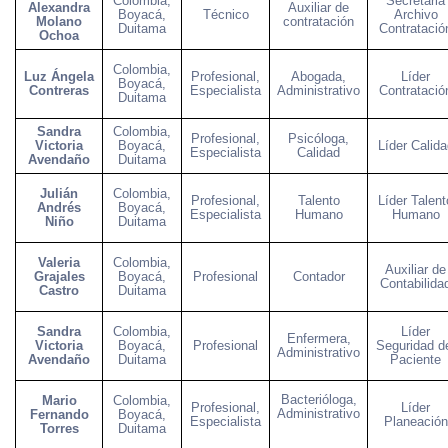
Colombia,
Secretaria
Alexandra
Auxiliar de
Boyacá,
Técnico
Archivo
Molano
contratación
Duitama
Contratació
Ochoa
Colombia,
Luz Ángela
Profesional,
Abogada,
Líder
Boyacá,
Contreras
Especialista
Administrativo
Contratació
Duitama
Sandra
Colombia,
Profesional,
Psicóloga,
Victoria
Boyacá,
Líder Calida
Especialista
Calidad
Avendaño
Duitama
Julián
Colombia,
Profesional,
Talento
Líder Talent
Andrés
Boyacá,
Especialista
Humano
Humano
Niño
Duitama
Valeria
Colombia,
Auxiliar de
Grajales
Boyacá,
Profesional
Contador
Contabilida
Castro
Duitama
Sandra
Colombia,
Líder
Enfermera,
Victoria
Boyacá,
Profesional
Seguridad d
Administrativo
Avendaño
Duitama
Paciente
Bacterióloga,
Mario
Colombia,
Profesional,
Líder
Administrativo
Fernando
Boyacá,
Especialista
Planeación
Torres
Duitama