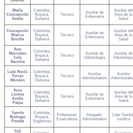
Dueñas
María
Colombia,
Auxiliar del
Auxiliar de
Concepción
Boyacá,
Técnico
Área de la
Enfermería
Avella
Duitama
Salud
Concepción
Colombia,
Auxiliar del
Auxiliar de
Blanco
Boyacá,
Técnico
Área de la
Enfermería
Bonilla
Duitama
Salud
Ana
Colombia,
Mercedes
Auxiliar de
Auxiliar de
Boyacá,
Técnico
Cely
Odontología
Odontologí
Duitama
Becerra
Ludi Rocío
Colombia,
Auxiliar
Auxiliar
Torres
Boyacá,
Técnico
Administrativo
Administrati
Morales
Duitama
Aura
Colombia,
Auxiliar del
Lorena
Auxiliar de
Boyacá,
Técnico
Área de la
Avella
Enfermería
Duitama
Salud
Paipa
Yamile
Colombia,
Profesional,
Abogado,
Líder Gesti
Buitrago
Boyacá,
Especialista
Administrativo
Jurídica
Peralta
Sogamoso
Yuli