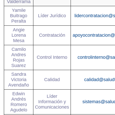
Valderrama
Yamile
Buitrago
Líder Jurídico
lidercontratacion@
Peralta
Angie
Lorena
Contratación
apoyocontratacion@
Mesa
Camilo
Andres
Control Interno
controlinterno@s
Rojas
Suarez
Sandra
Victoria
Calidad
calidad@salud
Avendaño
Edwin
Líder
Andrés
Información y
sistemas@salu
Romero
Comunicaciones
Agudelo