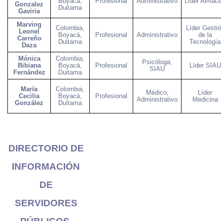
Boyacá,
Profesional
Administrativo
Líder Almac
Gonzalez
Duitama
Gaviria
Marving
Colombia,
Líder Gesti
Leonel
Boyacá,
Profesional
Administrativo
de la
Carreño
Duitama
Tecnología
Daza
Mónica
Colombia,
Psicóloga,
Bibiana
Boyacá,
Profesional
Líder SIAU
SIAU
Fernández
Duitama
María
Colombia,
Médico,
Líder
Cecilia
Boyacá,
Profesional
Administrativo
Medicina
González
Duitama
DIRECTORIO DE
INFORMACIÓN
DE
SERVIDORES