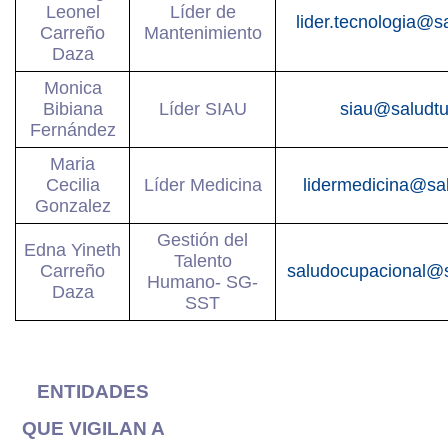
Leonel
Líder de
lider.tecnologia@
Carreño
Mantenimiento
Daza
Monica
Bibiana
Líder SIAU
siau@saludt
Fernández
Maria
Cecilia
Líder Medicina
lidermedicina@sa
Gonzalez
Gestión del
Edna Yineth
Talento
Carreño
saludocupacional@
Humano- SG-
Daza
SST
ENTIDADES
QUE VIGILAN A