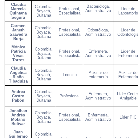
Claudia
Bacterióloga,
Colombia,
Marcela
Profesional,
Líder de
Administrativo
Boyacá,
Quintana
Especialista
Laboratorio
Duitama
Segura
Carmen
Colombia,
Janeth
Profesional,
Odontóloga,
Líder de
Boyacá,
Saavedra
Especialista
Administrativo
Odontologí
Duitama
Borja
Mónica
Colombia,
Patricia
Profesional,
Enfermera,
Líder de
Boyacá,
Vivas
Especialista
Administrativo
Enfermería
Duitama
Torres
Claudia
Colombia,
Angelica
Auxiliar de
Auxiliar de
Boyacá,
Técnico
Riaño
enfermería
Enfermería
Duitama
Tibaduiza
Andrea
Colombia,
Enfermera,
Líder Centr
Castro
Boyacá,
Profesional
Administrativo
Amigable
Pabón
Duitama
Jonathan
Colombia,
Andrés
Profesional,
Enfermería,
Boyacá,
Líder PIC
Molano
Especialista
Administrativo
Duitama
Bolivar
Juan
Colombia,
Guillermo