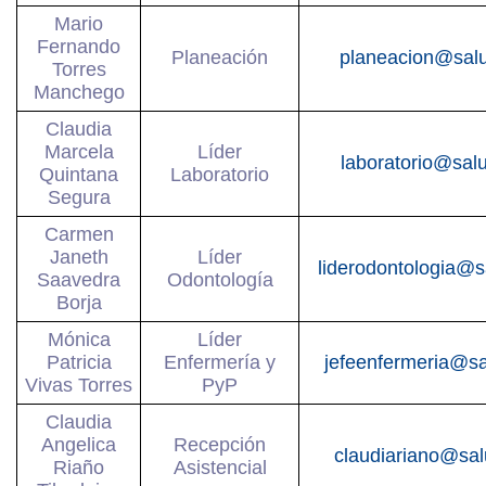
Mario
Fernando
Planeación
planeacion@sal
Torres
Manchego
Claudia
Marcela
Líder
laboratorio@sal
Quintana
Laboratorio
Segura
Carmen
Janeth
Líder
liderodontologia@
Saavedra
Odontología
Borja
Mónica
Líder
Patricia
Enfermería y
jefeenfermeria@s
Vivas Torres
PyP
Claudia
Angelica
Recepción
claudiariano@sa
Riaño
Asistencial