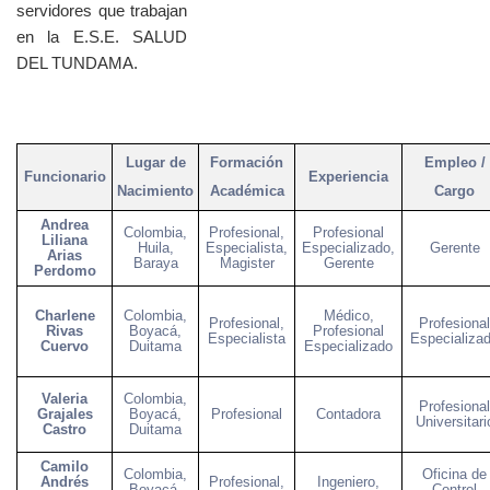
servidores que trabajan
en la E.S.E. SALUD
DEL TUNDAMA.
Lugar de
Formación
Empleo /
Funcionario
Experiencia
Nacimiento
Académica
Cargo
Andrea
Colombia,
Profesional,
Profesional
Liliana
Huila,
Especialista,
Especializado,
Gerente
Arias
Baraya
Magister
Gerente
Perdomo
Charlene
Colombia,
Médico,
Profesional,
Profesional
Rivas
Boyacá,
Profesional
Especialista
Especializa
Cuervo
Duitama
Especializado
Valeria
Colombia,
Profesional
Grajales
Boyacá,
Profesional
Contadora
Universitari
Castro
Duitama
Camilo
Colombia,
Oficina de
Andrés
Profesional,
Ingeniero,
Boyacá,
Control