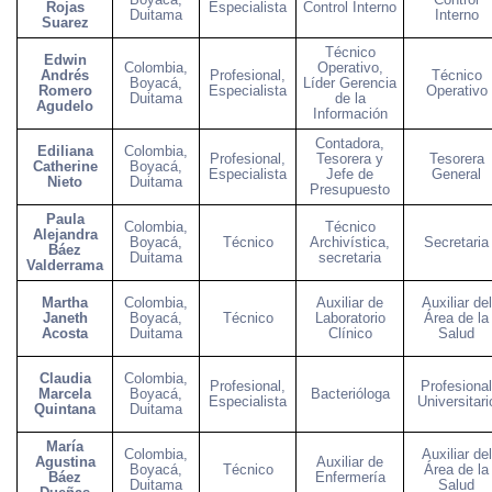
Rojas
Especialista
Control Interno
Duitama
Interno
Suarez
Técnico
Edwin
Colombia,
Operativo,
Andrés
Profesional,
Técnico
Boyacá,
Líder Gerencia
Romero
Especialista
Operativo
Duitama
de la
Agudelo
Información
Contadora,
Ediliana
Colombia,
Profesional,
Tesorera y
Tesorera
Catherine
Boyacá,
Especialista
Jefe de
General
Nieto
Duitama
Presupuesto
Paula
Colombia,
Técnico
Alejandra
Boyacá,
Técnico
Archivística,
Secretaria
Báez
Duitama
secretaria
Valderrama
Martha
Colombia,
Auxiliar de
Auxiliar del
Janeth
Boyacá,
Técnico
Laboratorio
Área de la
Acosta
Duitama
Clínico
Salud
Claudia
Colombia,
Profesional,
Profesional
Marcela
Boyacá,
Bacterióloga
Especialista
Universitari
Quintana
Duitama
María
Colombia,
Auxiliar del
Agustina
Auxiliar de
Boyacá,
Técnico
Área de la
Báez
Enfermería
Duitama
Salud