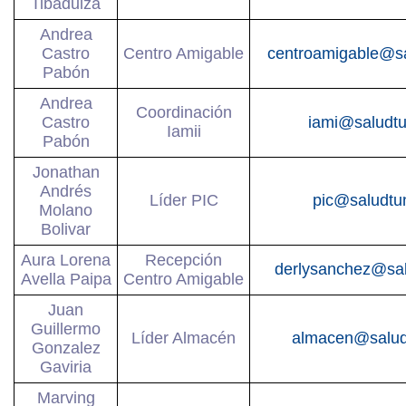
Tibaduiza
Andrea
Castro
Centro Amigable
centroamigable@s
Pabón
Andrea
Coordinación
Castro
iami@saludt
Iamii
Pabón
Jonathan
Andrés
Líder PIC
pic@saludtu
Molano
Bolivar
Aura Lorena
Recepción
derlysanchez@sa
Avella Paipa
Centro Amigable
Juan
Guillermo
Líder Almacén
almacen@salud
Gonzalez
Gaviria
Marving