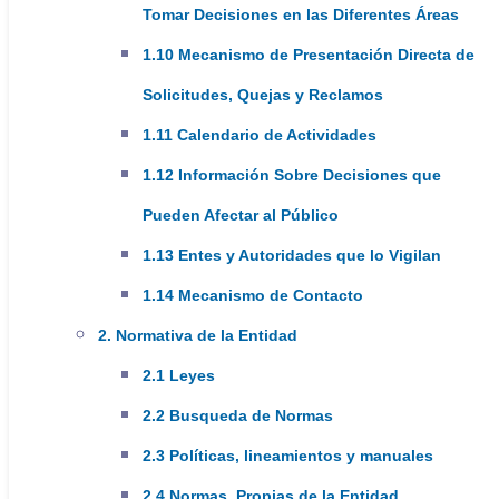
Tomar Decisiones en las Diferentes Áreas
Sede Santa Ana
1.10 Mecanismo de Presentación Directa de
Solicitudes, Quejas y Reclamos
Atención los lunes cada 2 semanas
1.11 Calendario de Actividades
7:00 am - 11:30 am
1.12 Información Sobre Decisiones que
Sede Siratá
Pueden Afectar al Público
1.13 Entes y Autoridades que lo Vigilan
Atención los miércoles cada 2 semanas
1.14 Mecanismo de Contacto
7:00 am - 11:30 am
2. Normativa de la Entidad
2.1 Leyes
Sede San Lorenzo
2.2 Busqueda de Normas
Atención los miércoles cada 2 semanas
2.3 Políticas, lineamientos y manuales
1:00 pm - 4:30 pm
2.4 Normas, Propias de la Entidad