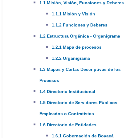
1.1 Misión, Visión, Funciones y Deberes
1.1.1 Misión y Visión
1.1.2 Funciones y Deberes
1.2 Estructura Orgánica - Organigrama
1.2.1 Mapa de procesos
1.2.2 Organigrama
1.3 Mapas y Cartas Descriptivas de los
Enlaces de Interés
Procesos
1.4 Directorio Institucional
Condiciones de uso del portal web
Política de Tratamiento y Protección de Datos
1.5 Directorio de Servidores Públicos,
Personales
Empleados o Contratistas
Políticas Institucionales
Política de Derechos de Autor
1.6 Directorio de Entidades
Preguntas Frecuentes
1.6.1 Gobernación de Boyacá
Noticias