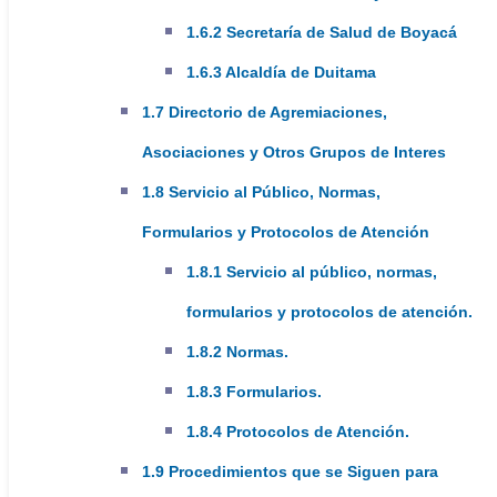
Contáctanos
1.6.2 Secretaría de Salud de Boyacá
1.6.3 Alcaldía de Duitama
Facebook
Youtube
twitter
1.7 Directorio de Agremiaciones,
instagram
Asociaciones y Otros Grupos de Interes
Mapa del sitio
1.8 Servicio al Público, Normas,
Formularios y Protocolos de Atención
1.8.1 Servicio al público, normas,
formularios y protocolos de atención.
SEDES DE ATENCIÓN EXTRAMURAL:
1.8.2 Normas.
Sede La Trinidad
1.8.3 Formularios.
1.8.4 Protocolos de Atención.
Atención todos los martes:
1.9 Procedimientos que se Siguen para
7:00 am - 4:30 pm