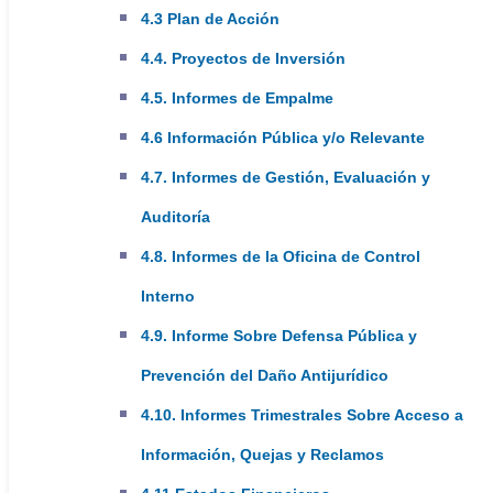
4.3 Plan de Acción
Martes, miércoles y jueves:
4.4. Proyectos de Inversión
7:00am a 4:45 pm
4.5. Informes de Empalme
4.6 Información Pública y/o Relevante
4.7. Informes de Gestión, Evaluación y
Auditoría
Superintendencia Nacional de Salud
4.8. Informes de la Oficina de Control
(Ente de regulación)
Interno
PBX: +57 6017442000
4.9. Informe Sobre Defensa Pública y
Línea Gratuita Nacional: 018000513700
Prevención del Daño Antijurídico
Fax: +57 6017442000 opción 4
4.10. Informes Trimestrales Sobre Acceso a
Sede Administrativa
Información, Quejas y Reclamos
Carrera 68A # 24B-10, Torre 3, Piso 4-9-10