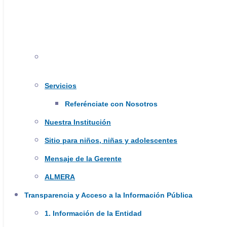
Cancelación de citas (hasta 2 horas antes
de la cita):
usuarios@saludtundama.gov.co
Servicios
310 869 6926
Referénciate con Nosotros
Nuestra Institución
Sitio para niños, niñas y adolescentes
UBICACIÓN EN GOOGLE MAPS
Mensaje de la Gerente
ALMERA
Transparencia y Acceso a la Información Pública
1. Información de la Entidad