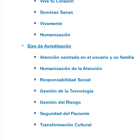
Vive tu Corazón
Vaticano. Duitama - Boyacá.
Sonrisas Sanas
Correo institucional y notificaciones
Vivamente
judiciales:
gerencia@saludtundama.gov.co
Humanización
Ejes de Acreditación
Horario de atención:
Atención centrada en el usuario y su familia
Lunes a Viernes
Humanización de la Atención
6:00 am - 7:00 pm
Responsabilidad Social
Gestión de la Tecnología
Sábado
Gestión del Riesgo
7:00 am - 11:00 am
Seguridad del Paciente
Solicitud de Citas:
(601) 7654060
Transformación Cultural
WhatsApp:
316 883 5278