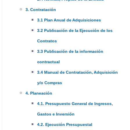
Sede El Carmen
3. Contratación
Sede Avendaños I
3.1 Plan Anual de Adquisiciones
Sede Avendaños II
3.2 Publicación de la Ejecución de los
Atención programada de acuerdo al
Contratos
Cronograma de Atención Extramural de
3.3 Publicación de la información
cada mes publicado en la página web y
contractual
en las redes sociales de la institución.
3.4 Manual de Contratación, Adquisición
y/o Compras
HORARIO VACUNACIÓN
4. Planeación
4.1. Presupuesto General de Ingresos,
Lunes y Viernes:
Gastos e Inversión
7:00 am - 3:45 pm
4.2. Ejecución Presupuestal