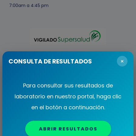
7:00am a 4:45 pm
Superintendencia Nacional de Salud
CONSULTA DE RESULTADOS
×
(Ente de regulación)
PBX: +57 6017442000
Para consultar sus resultados de
Línea Gratuita Nacional: 018000513700
laboratorio en nuestro portal, haga clic
Fax: +57 6017442000 opción 4
en el botón a continuación.
Sede Administrativa
Carrera 68A # 24B-10, Torre 3, Piso 4-9-10
ABRIR RESULTADOS