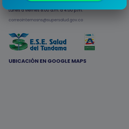
Edificio Plaza Claro, Bogotá D.C.
Lunes a viernes 8:00 a.m. a 4:00 p.m.
correointernosns@supersalud.gov.co
UBICACIÓN EN GOOGLE MAPS