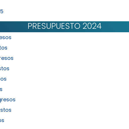
5
25
PRESUPUESTO 2024
resos
tos
resos
stos
sos
s
gresos
astos
os