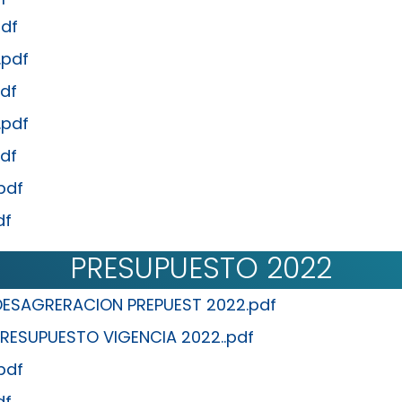
df
.pdf
df
.pdf
df
pdf
df
PRESUPUESTO 2022
 DESAGRERACION PREPUEST 2022.pdf
RESUPUESTO VIGENCIA 2022..pdf
pdf
df