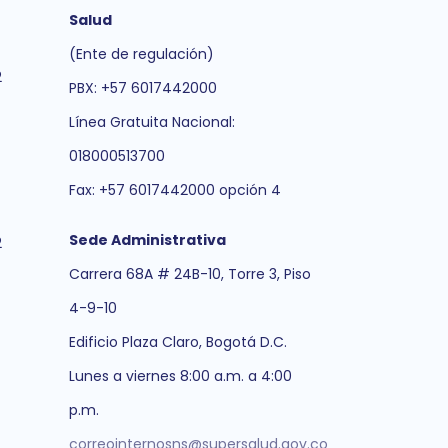
Salud
(Ente de regulación)
2
PBX: +57 6017442000
Línea Gratuita Nacional:
018000513700
Fax: +57 6017442000 opción 4
Sede Administrativa
2
Carrera 68A # 24B-10, Torre 3, Piso
4-9-10
Edificio Plaza Claro, Bogotá D.C.
Lunes a viernes 8:00 a.m. a 4:00
p.m.
correointernosns@supersalud.gov.co