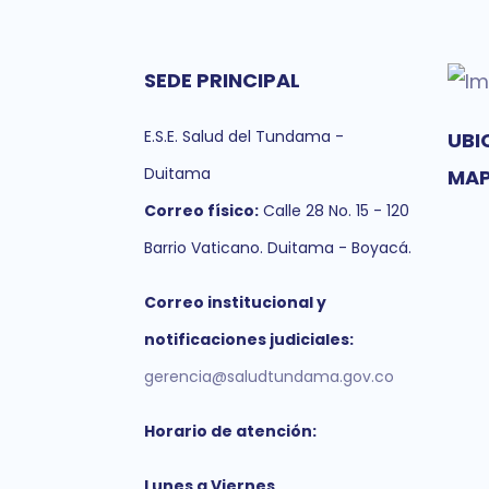
SEDE PRINCIPAL
E.S.E. Salud del Tundama -
UBI
Duitama
MA
Correo físico:
Calle 28 No. 15 - 120
Barrio Vaticano. Duitama - Boyacá.
Correo institucional y
notificaciones judiciales:
gerencia@saludtundama.gov.co
Horario de atención:
Lunes a Viernes