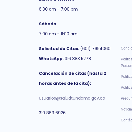
6:00 am - 7:00 pm
Sábado
7:00 am - 11:00 am
Solicitud de Citas:
(601) 7654060
Condic
WhatsApp:
316 883 5278
Polític
Person
Cancelación de citas (hasta 2
Polític
horas antes de la cita):
Políti
usuarios@saludtundama.gov.co
Pregun
Noticia
310 869 6926
Contác